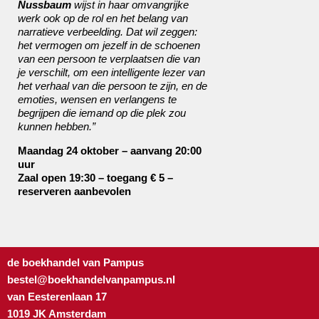
Nussbaum
wijst in haar omvangrijke
werk ook op de rol en het belang van
narratieve verbeelding. Dat wil zeggen:
het vermogen om jezelf in de schoenen
van een persoon te verplaatsen die van
je verschilt, om een intelligente lezer van
het verhaal van die persoon te zijn, en de
emoties, wensen en verlangens te
begrijpen die iemand op die plek zou
kunnen hebben.”
Maandag 24 oktober – aanvang 20:00
uur
Zaal open 19:30 – toegang € 5 –
reserveren aanbevolen
de boekhandel van Pampus
bestel@boekhandelvanpampus.nl
van Eesterenlaan 17
1019 JK Amsterdam