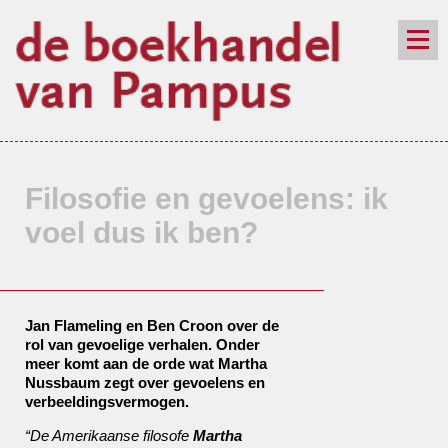
de winkel
assortiment
aanraders
contact
nieuwsbrief
Filosofie en gevoelens: ik
voel dus ik ben?
Jan Flameling en Ben Croon over de
rol van gevoelige verhalen. Onder
meer komt aan de orde wat Martha
Nussbaum zegt over gevoelens en
verbeeldingsvermogen.
“De Amerikaanse filosofe
Martha