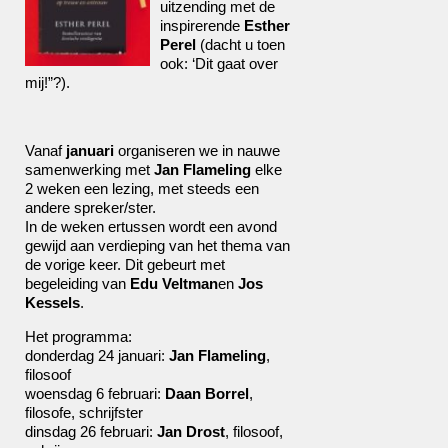
uitzending met de
inspirerende
Esther
Perel
(dacht u toen
ook: ‘Dit gaat over
mij!”?).
Vanaf
januari
organiseren we in nauwe
samenwerking met
Jan Flameling
elke
2 weken een lezing, met steeds een
andere spreker/ster.
In de weken ertussen wordt een avond
gewijd aan verdieping van het thema van
de vorige keer. Dit gebeurt met
begeleiding van
Edu Veltman
en
Jos
Kessels
.
Het programma:
donderdag 24 januari:
Jan Flameling
,
filosoof
woensdag 6 februari:
Daan Borrel
,
filosofe, schrijfster
dinsdag 26 februari:
Jan Drost
, filosoof,