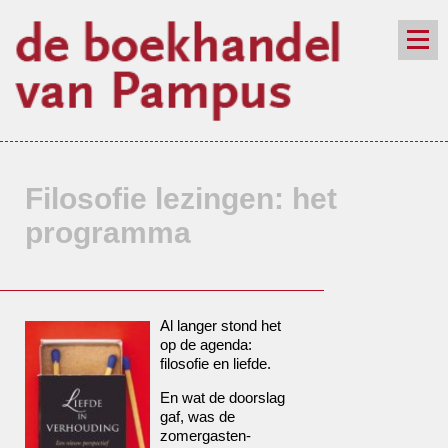
de winkel
assortiment
aanraders
contact
nieuwsbrief
Filosofie lezingen: het
programma
Al langer stond het
op de agenda:
filosofie en liefde.
En wat de doorslag
gaf, was de
zomergasten-