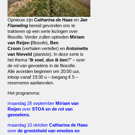
Opnieuw zijn
Catharina de Haas
en
Jan
Flameling
bereid gevonden ons te
trakteren op een serie lezingen over
filosofie. Verder zullen optreden
Miriam
van Reijen (
filosofe),
Ben
Croon
(verhalen verteller) en
Antoinette
van Nieveld
(pianiste). In deze serie is
het thema “
Ik voel, dus ik ben
?” – over
de rol van gevoelens in de filosofie.
Alle avonden beginnen om 20:00 uur,
inloop vanaf 19:30 u – toegang € 5 –
reserveren aanbevolen.
Het programma:
maandag 26 september
Miriam van
Reijen
over
STOA en de rol van
gevoelens.
maandag 10 oktober
Catharina de Haas
over
de grootsheid van emoties en