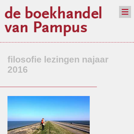
de winkel
assortiment
aanraders
contact
nieuwsbrief
filosofie lezingen najaar
2016