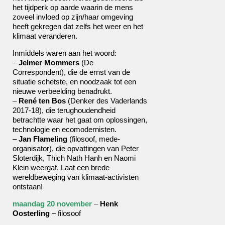
het tijdperk op aarde waarin de mens
zoveel invloed op zijn/haar omgeving
heeft gekregen dat zelfs het weer en het
klimaat veranderen.
Inmiddels waren aan het woord:
–
Jelmer Mommers
(De
Correspondent), die de ernst van de
situatie schetste, en noodzaak tot een
nieuwe verbeelding benadrukt.
–
René ten Bos
(Denker des Vaderlands
2017-18), die terughoudendheid
betrachtte waar het gaat om oplossingen,
technologie en ecomodernisten.
–
Jan Flameling
(filosoof, mede-
organisator), die opvattingen van Peter
Sloterdijk, Thich Nath Hanh en Naomi
Klein weergaf. Laat een brede
wereldbeweging van klimaat-activisten
ontstaan!
maandag 20 november
–
Henk
Oosterling
– filosoof