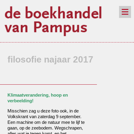
de winkel
assortiment
aanraders
contact
nieuwsbrief
filosofie najaar 2017
Klimaatverandering, hoop en
verbeelding!
Misschien zag u deze foto ook, in de
Volkskrant van zaterdag 9 september.
Een machine om de natuur mee te lijf te
gaan, op de zeebodem. Wegschrapen,
alles wat je tegen komt, en het