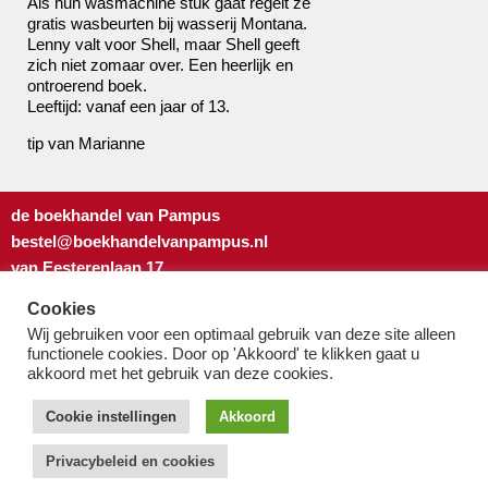
Als hun wasmachine stuk gaat regelt ze
gratis wasbeurten bij wasserij Montana.
Lenny valt voor Shell, maar Shell geeft
zich niet zomaar over. Een heerlijk en
ontroerend boek.
Leeftijd: vanaf een jaar of 13.
tip van Marianne
de boekhandel van Pampus
bestel@boekhandelvanpampus.nl
van Eesterenlaan 17
1019 JK Amsterdam
Cookies
u appt ons 06 1544 8310
Wij gebruiken voor een optimaal gebruik van deze site alleen
u belt ons 020 419 3023
functionele cookies. Door op 'Akkoord' te klikken gaat u
Algemene Voorwaarden
akkoord met het gebruik van deze cookies.
Privacy-beleid & cookies
Cookie instellingen
Akkoord
Privacybeleid en cookies