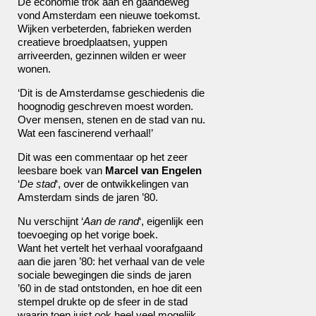
De economie trok aan en gaandeweg
vond Amsterdam een nieuwe toekomst.
Wijken verbeterden, fabrieken werden
creatieve broedplaatsen, yuppen
arriveerden, gezinnen wilden er weer
wonen.
‘Dit is de Amsterdamse geschiedenis die
hoognodig geschreven moest worden.
Over mensen, stenen en de stad van nu.
Wat een fascinerend verhaal!’
Dit was een commentaar op het zeer
leesbare boek van
Marcel van Engelen
‘
De stad
‘, over de ontwikkelingen van
Amsterdam sinds de jaren ’80.
Nu verschijnt ‘
Aan de rand
‘, eigenlijk een
toevoeging op het vorige boek.
Want het vertelt het verhaal voorafgaand
aan die jaren ’80: het verhaal van de vele
sociale bewegingen die sinds de jaren
’60 in de stad ontstonden, en hoe dit een
stempel drukte op de sfeer in de stad
waarin toen juist ook heel veel mogelijk