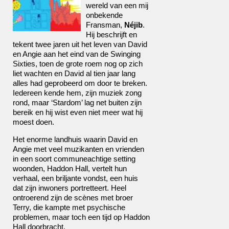
wereld van een mij
onbekende
Fransman,
Néjib
.
Hij beschrijft en
tekent twee jaren uit het leven van David
en Angie aan het eind van de Swinging
Sixties, toen de grote roem nog op zich
liet wachten en David al tien jaar lang
alles had geprobeerd om door te breken.
Iedereen kende hem, zijn muziek zong
rond, maar ‘Stardom’ lag net buiten zijn
bereik en hij wist even niet meer wat hij
moest doen.
Het enorme landhuis waarin David en
Angie met veel muzikanten en vrienden
in een soort communeachtige setting
woonden, Haddon Hall, vertelt hun
verhaal, een briljante vondst, een huis
dat zijn inwoners portretteert. Heel
ontroerend zijn de scènes met broer
Terry, die kampte met psychische
problemen, maar toch een tijd op Haddon
Hall doorbracht.