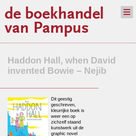
de winkel
assortiment
aanraders
contact
nieuwsbrief
Haddon Hall, when David
invented Bowie – Nejib
Dit geestig
geschreven,
kleurrijke boek is
weer een op
zichzelf staand
kunstwerk uit de
graphic novel