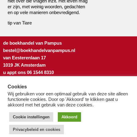
niet over die vragen inzit. Het leven mag
er zijn, met weinig woorden, gedachten
en op vele manieren onbevredigend.
tip van Tiare
de boekhandel van Pampus
bestel@boekhandelvanpampus.nl
van Eesterenlaan 17
1019 JK Amsterdam
u appt ons 06 1544 8310
u belt ons 020 419 3023
Cookies
Algemene Voorwaarden
Wij gebruiken voor een optimaal gebruik van deze site alleen
Privacy-beleid & cookies
functionele cookies. Door op 'Akkoord' te klikken gaat u
akkoord met het gebruik van deze cookies.
Cookie instellingen
Akkoord
Privacybeleid en cookies