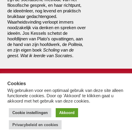
filosofische gesprek, en haar richtpunt,
de ideeënleer, nog levend en praktisch
bruikbaar gedachtengoed.
Waarheidsvinding verloopt immers
noodzakelijk via denken en spreken over
ideeën. Jos Kessels schetst de
hoofdlijnen van Plato’s opvattingen, aan
de hand van zijn hoofdwerk, de
Politeia
,
en zijn eigen boek
Scholing van de
geest. Wat ik leerde van Socrates
.
de boekhandel van Pampus
bestel@boekhandelvanpampus.nl
Cookies
van Eesterenlaan 17
Wij gebruiken voor een optimaal gebruik van deze site alleen
functionele cookies. Door op 'Akkoord' te klikken gaat u
1019 JK Amsterdam
akkoord met het gebruik van deze cookies.
u appt ons 06 1544 8310
u belt ons 020 419 3023
Cookie instellingen
Akkoord
Algemene Voorwaarden
Privacy-beleid & cookies
Privacybeleid en cookies