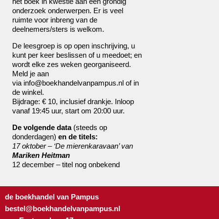
het boek in kwestie aan een grondig
onderzoek onderwerpen. Er is veel
ruimte voor inbreng van de
deelnemers/sters is welkom.
De leesgroep is op open inschrijving, u
kunt per keer beslissen of u meedoet; en
wordt elke zes weken georganiseerd.
Meld je aan
via
info@boekhandelvanpampus.nl
of in
de winkel.
Bijdrage: € 10, inclusief drankje. Inloop
vanaf 19:45 uur, start om 20:00 uur.
De
volgende data
(steeds op
donderdagen)
en de titels:
17 oktober – ‘De mierenkaravaan’ van
Mariken Heitman
12 december – titel nog onbekend
de boekhandel van Pampus
bestel@boekhandelvanpampus.nl