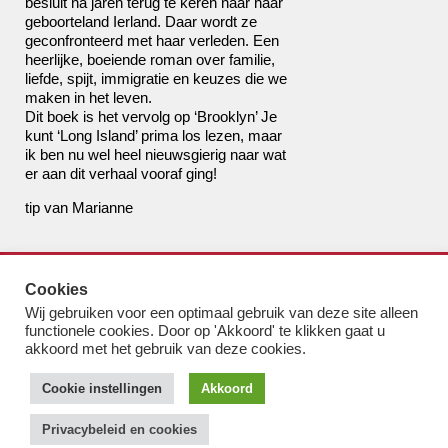
besluit na jaren terug te keren naar haar
geboorteland Ierland. Daar wordt ze
geconfronteerd met haar verleden. Een
heerlijke, boeiende roman over familie,
liefde, spijt, immigratie en keuzes die we
maken in het leven.
Dit boek is het vervolg op ‘Brooklyn’ Je
kunt ‘Long Island’ prima los lezen, maar
ik ben nu wel heel nieuwsgierig naar wat
er aan dit verhaal vooraf ging!
tip van Marianne
de boekhandel van Pampus
Cookies
bestel@boekhandelvanpampus.nl
Wij gebruiken voor een optimaal gebruik van deze site alleen
van Eesterenlaan 17
functionele cookies. Door op 'Akkoord' te klikken gaat u
1019 JK Amsterdam
akkoord met het gebruik van deze cookies.
u appt ons 06 1544 8310
Cookie instellingen
Akkoord
u belt ons 020 419 3023
Algemene Voorwaarden
Privacybeleid en cookies
Privacy-beleid & cookies