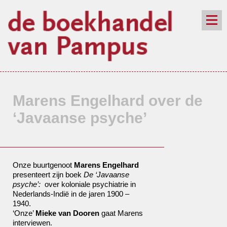
de winkel
assortiment
aanraders
contact
nieuwsbrief
Marens Engelhard over de
‘Javaanse psyche’
Onze buurtgenoot
Marens Engelhard
presenteert zijn boek
De ‘Javaanse
psyche’:
over koloniale psychiatrie in
Nederlands-Indië in de jaren 1900 –
1940.
‘Onze’
Mieke van Dooren
gaat Marens
interviewen.