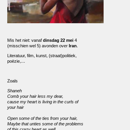
Mis het niet: vanaf
dinsdag 22 mei
4
(misschien wel 5) avonden over
Iran
.
Literatuur, film, kunst, (straat)politiek,
poëzie,…
Zoals
Shaneh
Comb your hair less my dear,
cause my heart is living in the curls of
your hair
Open some of the ties from your hair,
Maybe that unties some of the problems
of this crazy heart as well