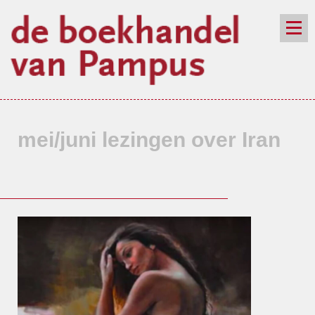
de winkel
assortiment
aanraders
contact
nieuwsbrief
mei/juni lezingen over Iran