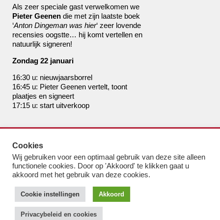
Als zeer speciale gast verwelkomen we
Pieter Geenen
die met zijn laatste boek
‘
Anton Dingeman was hier
‘ zeer lovende
recensies oogstte… hij komt vertellen en
natuurlijk signeren!
Zondag 22 januari
16:30 u: nieuwjaarsborrel
16:45 u: Pieter Geenen vertelt, toont
plaatjes en signeert
17:15 u: start uitverkoop
de boekhandel van Pampus
Cookies
bestel@boekhandelvanpampus.nl
Wij gebruiken voor een optimaal gebruik van deze site alleen
van Eesterenlaan 17
functionele cookies. Door op 'Akkoord' te klikken gaat u
1019 JK Amsterdam
akkoord met het gebruik van deze cookies.
u appt ons 06 1544 8310
Cookie instellingen
Akkoord
u belt ons 020 419 3023
Algemene Voorwaarden
Privacybeleid en cookies