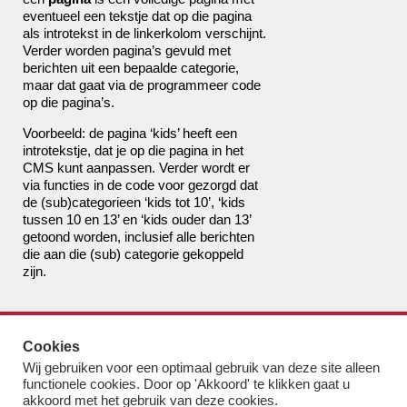
eventueel een tekstje dat op die pagina
als introtekst in de linkerkolom verschijnt.
Verder worden pagina’s gevuld met
berichten uit een bepaalde categorie,
maar dat gaat via de programmeer code
op die pagina’s.
Voorbeeld: de pagina ‘kids’ heeft een
introtekstje, dat je op die pagina in het
CMS kunt aanpassen. Verder wordt er
via functies in de code voor gezorgd dat
de (sub)categorieen ‘kids tot 10’, ‘kids
tussen 10 en 13’ en ‘kids ouder dan 13’
getoond worden, inclusief alle berichten
die aan die (sub) categorie gekoppeld
zijn.
de boekhandel van Pampus
Cookies
bestel@boekhandelvanpampus.nl
Wij gebruiken voor een optimaal gebruik van deze site alleen
van Eesterenlaan 17
functionele cookies. Door op 'Akkoord' te klikken gaat u
1019 JK Amsterdam
akkoord met het gebruik van deze cookies.