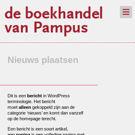
de winkel
assortiment
aanraders
contact
nieuwsbrief
Nieuws plaatsen
Dit is een
bericht
in WordPress
terminologie. Het bericht
moet
alleen
gekoppeld zijn aan de
categorie ‘nieuws’ en komt dan vanzelf
op de homepage terecht.
Een bericht is een soort artikel,
een
pagina
is een volledige pagina met