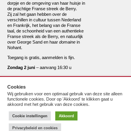
dorpje en de omgeving van haar huisje in
de prachtige Franse streek de Berry.
Zij zal het gaan hebben over de
verschillen in cultuur tussen Nederland
en Frankrijk, het belang van de Franse
taal, de schoonheid van een authentieke
Franse streek als de Berry, en natuurlijk
over George Sand en haar
domaine
in
Nohant.
Toegang is gratis, aanmelden is fijn.
Zondag 2 juni
– aanvang 16:30 u
de boekhandel van Pampus
Cookies
bestel@boekhandelvanpampus.nl
Wij gebruiken voor een optimaal gebruik van deze site alleen
van Eesterenlaan 17
functionele cookies. Door op 'Akkoord' te klikken gaat u
1019 JK Amsterdam
akkoord met het gebruik van deze cookies.
u appt ons 06 1544 8310
Cookie instellingen
Akkoord
u belt ons 020 419 3023
Algemene Voorwaarden
Privacybeleid en cookies