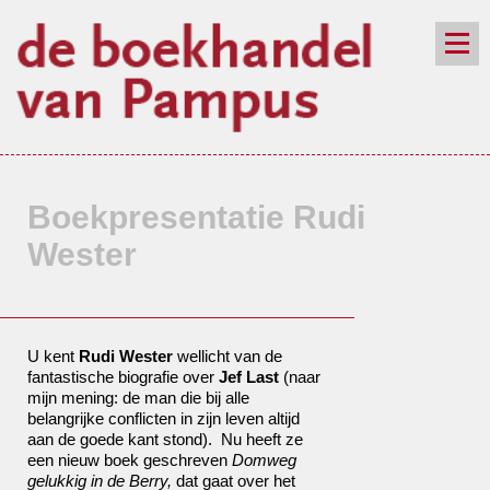
de winkel
assortiment
aanraders
contact
nieuwsbrief
Boekpresentatie Rudi
Wester
U kent
Rudi Wester
wellicht van de
fantastische biografie over
Jef Last
(naar
mijn mening: de man die bij alle
belangrijke conflicten in zijn leven altijd
aan de goede kant stond). Nu heeft ze
een nieuw boek geschreven
Domweg
gelukkig in de Berry,
dat gaat over het