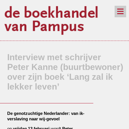
de winkel
assortiment
aanraders
contact
nieuwsbrief
Interview met schrijver
Peter Kanne (buurtbewoner)
over zijn boek ‘Lang zal ik
lekker leven’
De genotzuchtige Nederlander: van ik-
verslaving naar wij-gevoel
op
vrijdag 13 februari
wordt
Peter