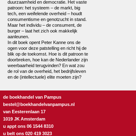
duurzaamheid en democratie. Het vaste
patroon: het systeem – de markt, big
tech, een weifelende overheid – houdt
consumentisme en genotzucht in stand.
Maar het individu – de consument, de
burger – laat het zich ook makkelijk
aanleunen.
In dit boek opent Peter Kanne ons de
ogen voor deze patstelling en richt hij de
blik op de toekomst. Hoe is dit patroon te
doorbreken, hoe kan de Nederlander zijn
weerbaarheid terugvinden? En wat zou
de rol van de overheid, het bedrijfsleven
en de (intellectuele) elite moeten zijn?
de boekhandel van Pampus
bestel@boekhandelvanpampus.nl
van Eesterenlaan 17
1019 JK Amsterdam
u appt ons 06 1544 8310
u belt ons 020 419 3023