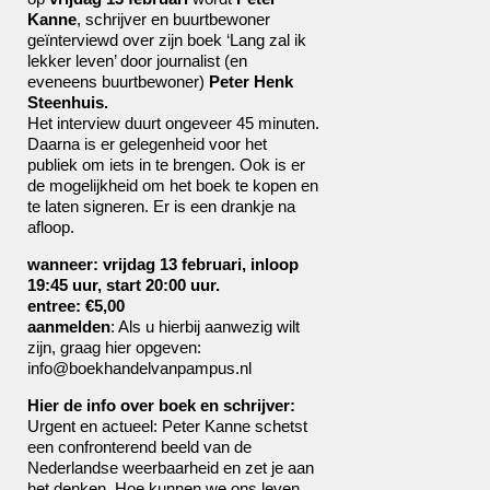
Kanne
, schrijver en buurtbewoner
geïnterviewd over zijn boek ‘Lang zal ik
lekker leven’ door journalist (en
eveneens buurtbewoner)
Peter Henk
Steenhuis.
Het interview duurt ongeveer 45 minuten.
Daarna is er gelegenheid voor het
publiek om iets in te brengen. Ook is er
de mogelijkheid om het boek te kopen en
te laten signeren. Er is een drankje na
afloop.
wanneer: vrijdag 13 februari, inloop
19:45 uur, start 20:00 uur.
entree: €5,00
aanmelden
: Als u hierbij aanwezig wilt
zijn, graag hier opgeven:
info@boekhandelvanpampus.nl
Hier de info over boek en schrijver:
Urgent en actueel: Peter Kanne schetst
een confronterend beeld van de
Nederlandse weerbaarheid en zet je aan
het denken. Hoe kunnen we ons leven