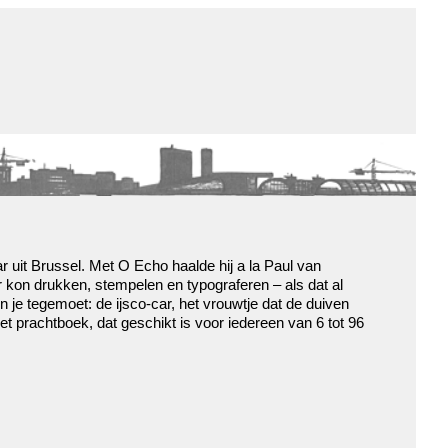
de winkel
assortiment
aanraders
contact
nieuwsbrief
 uit Brussel. Met O Echo haalde hij a la Paul van
ar kon drukken, stempelen en typograferen – als dat al
n je tegemoet: de ijsco-car, het vrouwtje dat de duiven
het prachtboek, dat geschikt is voor iedereen van 6 tot 96