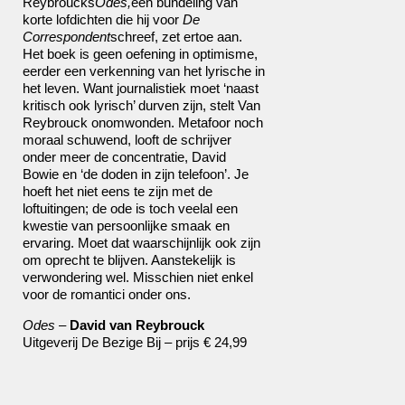
Reybroucks
Odes,
een bundeling van
korte lofdichten die hij voor
De
Correspondent
schreef, zet ertoe aan.
Het boek is geen oefening in optimisme,
eerder een verkenning van het lyrische in
het leven. Want journalistiek moet ‘naast
kritisch ook lyrisch’ durven zijn, stelt Van
Reybrouck onomwonden. Metafoor noch
moraal schuwend, looft de schrijver
onder meer de concentratie, David
Bowie en ‘de doden in zijn telefoon’. Je
hoeft het niet eens te zijn met de
loftuitingen; de ode is toch veelal een
kwestie van persoonlijke smaak en
ervaring. Moet dat waarschijnlijk ook zijn
om oprecht te blijven. Aanstekelijk is
verwondering wel. Misschien niet enkel
voor de romantici onder ons.
Odes
–
David van Reybrouck
Uitgeverij De Bezige Bij – prijs € 24,99