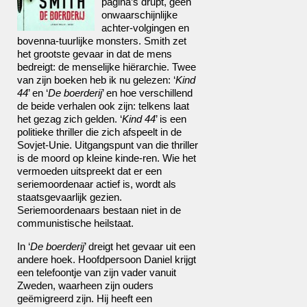
pagina’s drupt, geen
onwaarschijnlijke
achter-volgingen en
bovenna-tuurlijke monsters. Smith zet
het grootste gevaar in dat de mens
bedreigt: de menselijke hiërarchie. Twee
van zijn boeken heb ik nu gelezen: ‘
Kind
44
’ en ‘
De boerderij
’ en hoe verschillend
de beide verhalen ook zijn: telkens laat
het gezag zich gelden. ‘
Kind 44
’ is een
politieke thriller die zich afspeelt in de
Sovjet-Unie. Uitgangspunt van die thriller
is de moord op kleine kinde-ren. Wie het
vermoeden uitspreekt dat er een
seriemoordenaar actief is, wordt als
staatsgevaarlijk gezien.
Seriemoordenaars bestaan niet in de
communistische heilstaat.
In ‘
De boerderij
’ dreigt het gevaar uit een
andere hoek. Hoofdpersoon Daniel krijgt
een telefoontje van zijn vader vanuit
Zweden, waarheen zijn ouders
geëmigreerd zijn. Hij heeft een