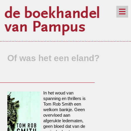
de winkel
assortiment
aanraders
contact
nieuwsbrief
Of was het een eland?
In het woud van
spanning en thrillers is
Tom Rob Smith een
welkom bankje. Geen
overvloed aan
afgerukte ledematen,
geen bloed dat van de