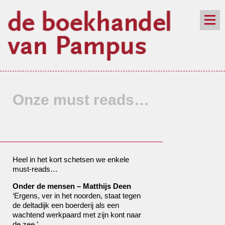
de winkel
assortiment
aanraders
contact
nieuwsbrief
Onze must reads…
Heel in het kort schetsen we enkele
must-reads…
Onder de mensen – Matthijs Deen
‘Ergens, ver in het noorden, staat tegen
de deltadijk een boerderij als een
wachtend werkpaard met zijn kont naar
de zee.’