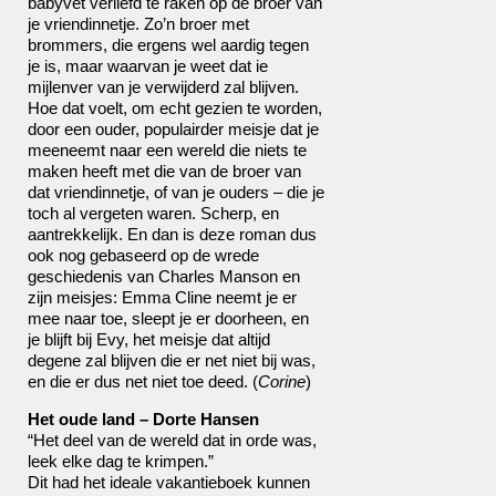
babyvet verliefd te raken op de broer van
je vriendinnetje. Zo’n broer met
brommers, die ergens wel aardig tegen
je is, maar waarvan je weet dat ie
mijlenver van je verwijderd zal blijven.
Hoe dat voelt, om echt gezien te worden,
door een ouder, populairder meisje dat je
meeneemt naar een wereld die niets te
maken heeft met die van de broer van
dat vriendinnetje, of van je ouders – die je
toch al vergeten waren. Scherp, en
aantrekkelijk. En dan is deze roman dus
ook nog gebaseerd op de wrede
geschiedenis van Charles Manson en
zijn meisjes: Emma Cline neemt je er
mee naar toe, sleept je er doorheen, en
je blijft bij Evy, het meisje dat altijd
degene zal blijven die er net niet bij was,
en die er dus net niet toe deed. (
Corine
)
Het oude land – Dorte Hansen
“Het deel van de wereld dat in orde was,
leek elke dag te krimpen.”
Dit had het ideale vakantieboek kunnen