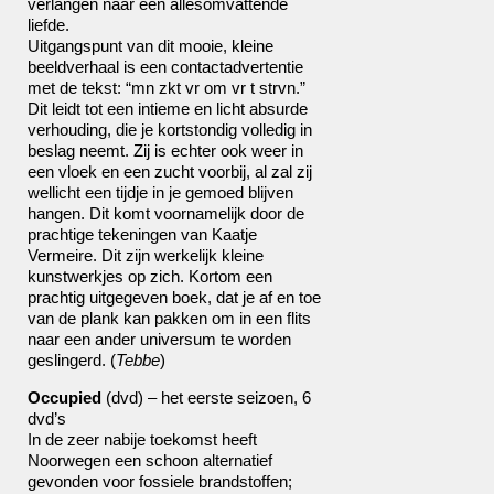
verlangen naar een allesomvattende
liefde.
Uitgangspunt van dit mooie, kleine
beeldverhaal is een contactadvertentie
met de tekst: “mn zkt vr om vr t strvn.”
Dit leidt tot een intieme en licht absurde
verhouding, die je kortstondig volledig in
beslag neemt. Zij is echter ook weer in
een vloek en een zucht voorbij, al zal zij
wellicht een tijdje in je gemoed blijven
hangen. Dit komt voornamelijk door de
prachtige tekeningen van Kaatje
Vermeire. Dit zijn werkelijk kleine
kunstwerkjes op zich. Kortom een
prachtig uitgegeven boek, dat je af en toe
van de plank kan pakken om in een flits
naar een ander universum te worden
geslingerd. (
Tebbe
)
Occupied
(dvd) – het eerste seizoen, 6
dvd’s
In de zeer nabije toekomst heeft
Noorwegen een schoon alternatief
gevonden voor fossiele brandstoffen;