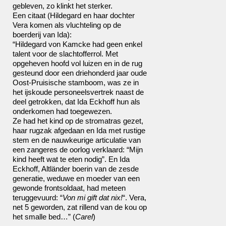
gebleven, zo klinkt het sterker.
Een citaat (Hildegard en haar dochter
Vera komen als vluchteling op de
boerderij van Ida):
“Hildegard von Kamcke had geen enkel
talent voor de slachtofferrol. Met
opgeheven hoofd vol luizen en in de rug
gesteund door een driehonderd jaar oude
Oost-Pruisische stamboom, was ze in
het ijskoude personeelsvertrek naast de
deel getrokken, dat Ida Eckhoff hun als
onderkomen had toegewezen.
Ze had het kind op de stromatras gezet,
haar rugzak afgedaan en Ida met rustige
stem en de nauwkeurige articulatie van
een zangeres de oorlog verklaard: “Mijn
kind heeft wat te eten nodig”. En Ida
Eckhoff, Altländer boerin van de zesde
generatie, weduwe en moeder van een
gewonde frontsoldaat, had meteen
teruggevuurd: “
Von mi gift dat nix!
“. Vera,
net 5 geworden, zat rillend van de kou op
het smalle bed…” (
Carel
)