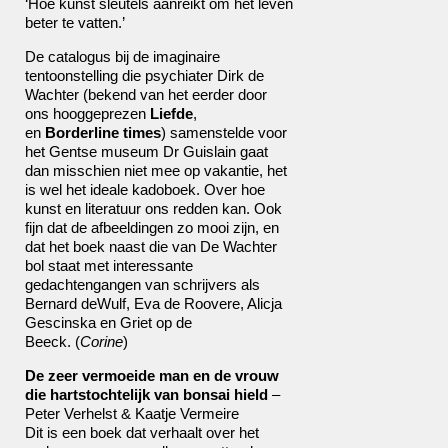
‘Hoe kunst sleutels aanreikt om het leven
beter te vatten.’
De catalogus bij de imaginaire
tentoonstelling die psychiater Dirk de
Wachter (bekend van het eerder door
ons hooggeprezen
Liefde
,
en
Borderline times
) samenstelde voor
het Gentse museum Dr Guislain gaat
dan misschien niet mee op vakantie, het
is wel het ideale kadoboek. Over hoe
kunst en literatuur ons redden kan. Ook
fijn dat de afbeeldingen zo mooi zijn, en
dat het boek naast die van De Wachter
bol staat met interessante
gedachtengangen van schrijvers als
Bernard deWulf, Eva de Roovere, Alicja
Gescinska en Griet op de
Beeck. (
Corine
)
De zeer vermoeide man en de vrouw
die hartstochtelijk van bonsai hield
–
Peter Verhelst & Kaatje Vermeire
Dit is een boek dat verhaalt over het