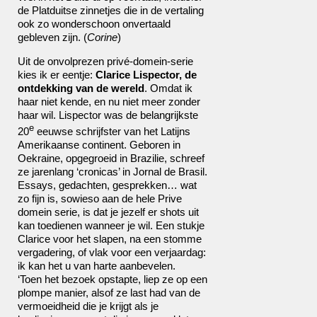
de Platduitse zinnetjes die in de vertaling
ook zo wonderschoon onvertaald
gebleven zijn. (
Corine
)
Uit de onvolprezen privé-domein-serie
kies ik er eentje:
Clarice Lispector, de
ontdekking van de wereld
. Omdat ik
haar niet kende, en nu niet meer zonder
haar wil. Lispector was de belangrijkste
e
20
eeuwse schrijfster van het Latijns
Amerikaanse continent. Geboren in
Oekraine, opgegroeid in Brazilie, schreef
ze jarenlang ‘cronicas’ in Jornal de Brasil.
Essays, gedachten, gesprekken… wat
zo fijn is, sowieso aan de hele Prive
domein serie, is dat je jezelf er shots uit
kan toedienen wanneer je wil. Een stukje
Clarice voor het slapen, na een stomme
vergadering, of vlak voor een verjaardag:
ik kan het u van harte aanbevelen.
‘Toen het bezoek opstapte, liep ze op een
plompe manier, alsof ze last had van de
vermoeidheid die je krijgt als je