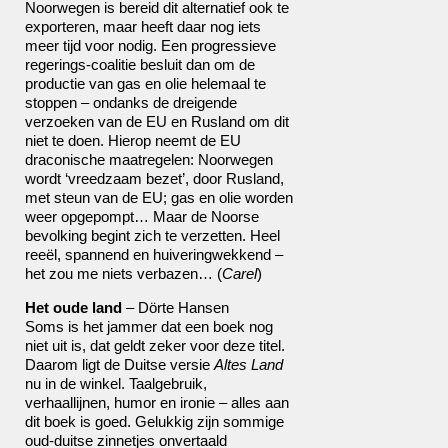
Noorwegen is bereid dit alternatief ook te
exporteren, maar heeft daar nog iets
meer tijd voor nodig. Een progressieve
regerings-coalitie besluit dan om de
productie van gas en olie helemaal te
stoppen – ondanks de dreigende
verzoeken van de EU en Rusland om dit
niet te doen. Hierop neemt de EU
draconische maatregelen: Noorwegen
wordt ‘vreedzaam bezet’, door Rusland,
met steun van de EU; gas en olie worden
weer opgepompt… Maar de Noorse
bevolking begint zich te verzetten. Heel
reeël, spannend en huiveringwekkend –
het zou me niets verbazen… (
Carel
)
Het oude land
– Dörte Hansen
Soms is het jammer dat een boek nog
niet uit is, dat geldt zeker voor deze titel.
Daarom ligt de Duitse versie
Altes Land
nu in de winkel. Taalgebruik,
verhaallijnen, humor en ironie – alles aan
dit boek is goed. Gelukkig zijn sommige
oud-duitse zinnetjes onvertaald