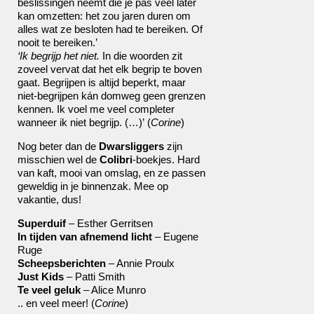
beslissingen neemt die je pas veel later
kan omzetten: het zou jaren duren om
alles wat ze besloten had te bereiken. Of
nooit te bereiken.’
‘Ik begrijp het niet.
In die woorden zit
zoveel vervat dat het elk begrip te boven
gaat. Begrijpen is altijd beperkt, maar
niet-begrijpen kán domweg geen grenzen
kennen. Ik voel me veel completer
wanneer ik niet begrijp. (…)’ (
Corine
)
Nog beter dan de
Dwarsliggers
zijn
misschien wel de
Colibri
-boekjes. Hard
van kaft, mooi van omslag, en ze passen
geweldig in je binnenzak. Mee op
vakantie, dus!
Superduif
– Esther Gerritsen
In tijden van afnemend licht
– Eugene
Ruge
Scheepsberichten
– Annie Proulx
Just Kids
– Patti Smith
Te veel geluk
– Alice Munro
.. en veel meer! (
Corine
)