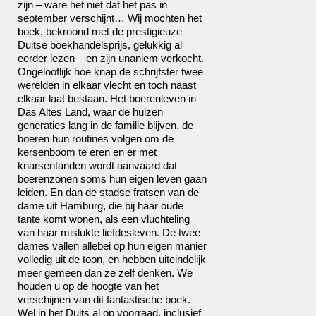
zijn – ware het niet dat het pas in
september verschijnt… Wij mochten het
boek, bekroond met de prestigieuze
Duitse boekhandelsprijs, gelukkig al
eerder lezen – en zijn unaniem verkocht.
Ongelooflijk hoe knap de schrijfster twee
werelden in elkaar vlecht en toch naast
elkaar laat bestaan. Het boerenleven in
Das Altes Land, waar de huizen
generaties lang in de familie blijven, de
boeren hun routines volgen om de
kersenboom te eren en er met
knarsentanden wordt aanvaard dat
boerenzonen soms hun eigen leven gaan
leiden. En dan de stadse fratsen van de
dame uit Hamburg, die bij haar oude
tante komt wonen, als een vluchteling
van haar mislukte liefdesleven. De twee
dames vallen allebei op hun eigen manier
volledig uit de toon, en hebben uiteindelijk
meer gemeen dan ze zelf denken. We
houden u op de hoogte van het
verschijnen van dit fantastische boek.
Wel in het Duits al op voorraad, inclusief