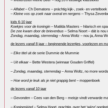
–
Alfabet
– Ch Dematons – práchtig kijk-, zoek- en vertelboek
– Kleine vos op zoek naar overal en nergens
– Thysa Zevenberg
kids 6-10 jaar
Koekjes voor de koningin
– Matilda Masters – hilarisch en sp
De zee kwam door de brievenbus
– Selma Noort – dát is nou 
Zondag, maandag, sterrendag
– Anna Woltz – nou ja, Anna Wol
de lezers vanaf 8 jaar – beginnende lezertjes, voorlezen en ma
–
Elke titel
uit de serie Dummie de Mummie
–
Uit elkaar
– Bette Westera (winnaar Gouden Griffel)
–
Zondag, maandag, sterrendag –
Anna Woltz, no more word
–
Hoe word je leuk als je niet grappig bent
– moppenboek
de lezers vanaf 10 jaar
–
Gevonden
– Cees van den Berg – meisje vindt verwarde ma
–
Koningskind
– Selma Hoort, prachtig, over het ‘wijze’ oorde