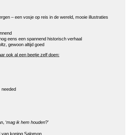
en – een vosje op reis in de wereld, mooie illustraties
annend
nog eens een spannend historisch verhaal
tz, gewoon altijd goed
ar ook al een beetje zelf doen:
s needed
n, ‘
mag ik hem houden
?’
el van koning Salomon