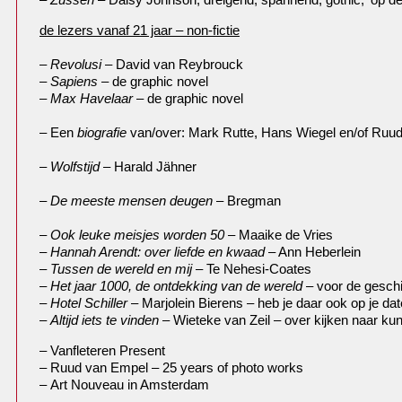
de lezers vanaf 21 jaar – non-fictie
–
Revolusi
– David van Reybrouck
– Sapiens –
de graphic novel
–
Max Havelaar
– de graphic novel
– Een
biografie
van/over: Mark Rutte, Hans Wiegel en/of Ruu
–
Wolfstijd
– Harald Jähner
–
De meeste mensen deugen
– Bregman
–
Ook leuke meisjes worden 50 –
Maaike de Vries
–
Hannah Arendt: over liefde en kwaad
– Ann Heberlein
–
Tussen de wereld en mij
– Te Nehesi-Coates
–
Het jaar 1000, de ontdekking van de wereld
– voor de geschi
–
Hotel Schiller
– Marjolein Bierens – heb je daar ook op je da
–
Altijd iets te vinden
– Wieteke van Zeil – over kijken naar kun
– Vanfleteren Present
– Ruud van Empel – 25 years of photo works
– Art Nouveau in Amsterdam