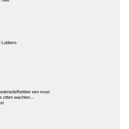
d Lubbers
edenisliefhebber een must
te zitten wachten…
st