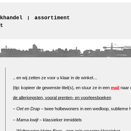
khandel
assortiment
t
.. en wij zetten ze voor u klaar in de winkel…
(tip: kopieer de gewenste titel(s), en stuur ze in een
mail
naar o
de allerjongsten, vooral prenten- en voorleesboeken
–
Oet en Drap
– twee holbewoners in een wedloop, sublieme
–
Mama kwijt
– klassieker inmiddels
–
Welterusten kleine Beer
– nog zo’n eeuwige klassieker