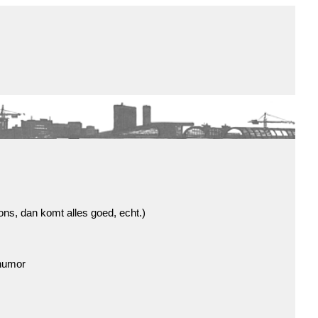
de winkel
assortiment
aanraders
contact
nieuwsbrief
ns, dan komt alles goed, echt.)
 humor