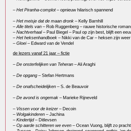
–
Het Piranha-complot
– opnieuw hilarisch spannend
–
Het meisje dat de maan dronk
– Kelly Barnhill
–
Alle titels van
– Rob Ruggenberg – rauwe historische romans
–
Nachtverhaal
– Paul Biegel – Paul op zijn best, blijft een ee
–
Het heksenhandboek
– Nikki van de Car – heksen zijn weer 
–
Gloei
– Edward van de Vendel
de lezers vanaf 21 jaar – fictie
–
De onsterfelijken van Teheran
– Ali Araghi
–
De opgang
– Stefan Hertmans
–
De onafscheidelijken
– S. de Beauvoir
–
De avond is ongemak
– Marieke Rijneveld
–
Vissen voor de keizer
– Decoin
–
Wolgakinderen
– Jachina
–
Kindertijd
– Ditlevsen
–
Op aarde schitteren we even
– Ocean Vuong, blijft zo pracht
–
Zussen
– Daisy Johnson, dreigend, spannend, gothic, ‘op de