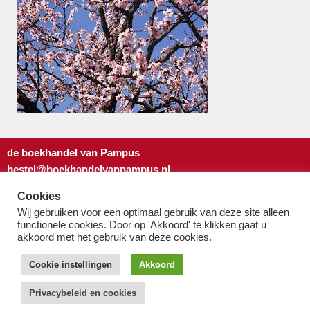
de boekhandel van Pampus
bestel@boekhandelvanpampus.nl
van Eesterenlaan 17
Cookies
1019 JK Amsterdam
Wij gebruiken voor een optimaal gebruik van deze site alleen
u appt ons 06 1544 8310
functionele cookies. Door op 'Akkoord' te klikken gaat u
u belt ons 020 419 3023
akkoord met het gebruik van deze cookies.
Algemene Voorwaarden
Cookie instellingen
Akkoord
Privacy-beleid & cookies
Privacybeleid en cookies