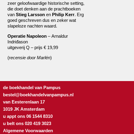
zeer geloofwaardige historische setting,
die doet denken aan de prachtboeken
van
Stieg Larsson
en
Philip Kerr
. Erg
goed geschreven dus en zeker wat
slapeloze nachten waard.
Operatie Napoleon
– Arnaldur
Indriđason
uitgeverij Q – prijs € 19,99
(r
ecensie door Marlén
)
de boekhandel van Pampus
bestel@boekhandelvanpampus.nl
van Eesterenlaan 17
1019 JK Amsterdam
u appt ons 06 1544 8310
u belt ons 020 419 3023
Algemene Voorwaarden