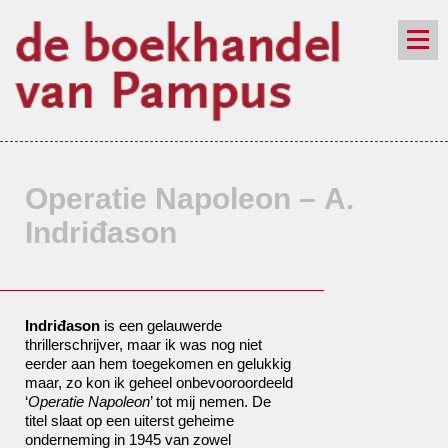
de winkel
assortiment
aanraders
contact
nieuwsbrief
Operatie Napoleon – A.
Indriđason
Indriđason
is een gelauwerde
thrillerschrijver, maar ik was nog niet
eerder aan hem toegekomen en gelukkig
maar, zo kon ik geheel onbevooroordeeld
‘
Operatie Napoleon
’ tot mij nemen. De
titel slaat op een uiterst geheime
onderneming in 1945 van zowel