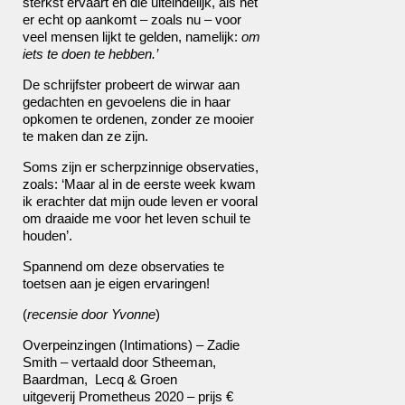
sterkst ervaart en die uiteindelijk, als het
er echt op aankomt – zoals nu – voor
veel mensen lijkt te gelden, namelijk:
om
iets te doen te hebben.’
De schrijfster probeert de wirwar aan
gedachten en gevoelens die in haar
opkomen te ordenen, zonder ze mooier
te maken dan ze zijn.
Soms zijn er scherpzinnige observaties,
zoals: ‘Maar al in de eerste week kwam
ik erachter dat mijn oude leven er vooral
om draaide me voor het leven schuil te
houden’.
Spannend om deze observaties te
toetsen aan je eigen ervaringen!
(
recensie door Yvonne
)
Overpeinzingen (Intimations) – Zadie
Smith – vertaald door Stheeman,
Baardman, Lecq & Groen
uitgeverij Prometheus 2020 – prijs €