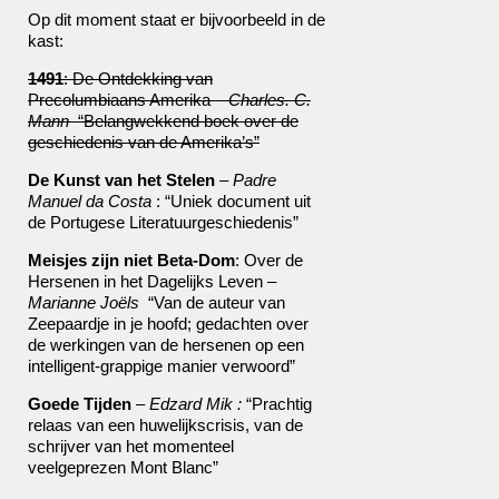
Op dit moment staat er bijvoorbeeld in de
kast:
1491
: De Ontdekking van
Precolumbiaans Amerika –
Charles. C.
Mann
“Belangwekkend boek over de
geschiedenis van de Amerika’s”
De Kunst van het Stelen
–
Padre
Manuel da Costa
: “Uniek document uit
de Portugese Literatuurgeschiedenis”
Meisjes zijn niet Beta-Dom
: Over de
Hersenen in het Dagelijks Leven –
Marianne Joëls
“Van de auteur van
Zeepaardje in je hoofd; gedachten over
de werkingen van de hersenen op een
intelligent-grappige manier verwoord”
Goede Tijden
–
Edzard Mik :
“Prachtig
relaas van een huwelijkscrisis, van de
schrijver van het momenteel
veelgeprezen Mont Blanc”