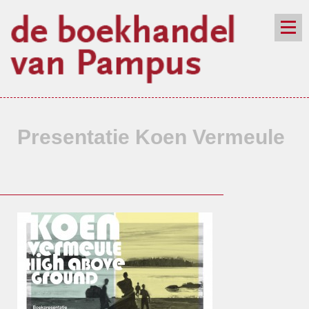
de winkel
assortiment
aanraders
contact
nieuwsbrief
Presentatie Koen Vermeule