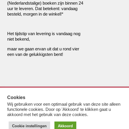
(Nederlandstalige) boeken zijn binnen 24
uur te leveren. Dat betekent: vandaag
besteld, morgen in de winkel!*
Het tijdstip van levering is vandaag nog
niet bekend,
maar we gaan ervan uit dat u rond vier
een van de gelukkigsten bent!
de boekhandel van Pampus
Cookies
bestel@boekhandelvanpampus.nl
Wij gebruiken voor een optimaal gebruik van deze site alleen
van Eesterenlaan 17
functionele cookies. Door op 'Akkoord' te klikken gaat u
1019 JK Amsterdam
akkoord met het gebruik van deze cookies.
u appt ons 06 1544 8310
Cookie instellingen
Akkoord
u belt ons 020 419 3023