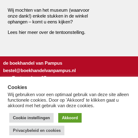
Wij mochten van het museum (waarvoor
onze dank!) enkele stukken in de winkel
ophangen – komt u eens kijken?
Lees
hier
meer over de tentoonstelling.
de boekhandel van Pampus
bestel@boekhandelvanpampus.nl
van Eesterenlaan 17
1019 JK Amsterdam
Cookies
u appt ons 06 1544 8310
Wij gebruiken voor een optimaal gebruik van deze site alleen
u belt ons 020 419 3023
functionele cookies. Door op 'Akkoord' te klikken gaat u
akkoord met het gebruik van deze cookies.
Algemene Voorwaarden
Privacy-beleid & cookies
Cookie instellingen
Akkoord
Privacybeleid en cookies