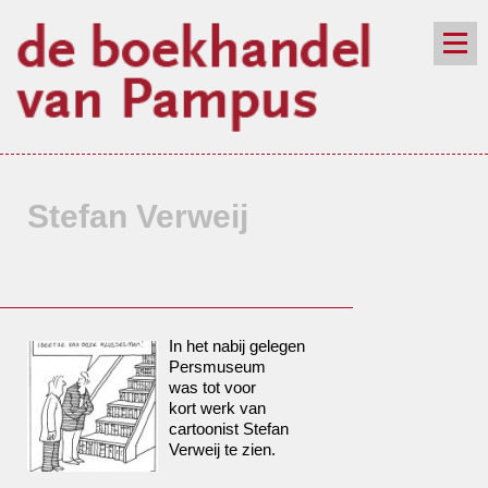
de winkel
assortiment
aanraders
contact
nieuwsbrief
Stefan Verweij
In het nabij gelegen
Persmuseum
was tot voor
kort werk van
cartoonist Stefan
Verweij te zien.