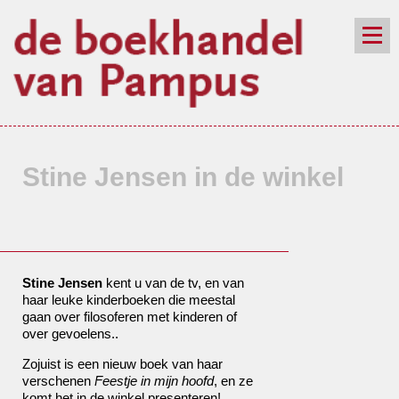
de winkel
assortiment
aanraders
contact
nieuwsbrief
Stine Jensen in de winkel
Stine Jensen
kent u van de tv, en van
haar leuke kinderboeken die meestal
gaan over filosoferen met kinderen of
over gevoelens..
Zojuist is een nieuw boek van haar
verschenen
Feestje in mijn hoofd
, en ze
komt het in de winkel presenteren!