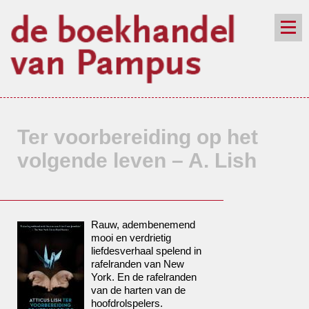
de winkel
assortiment
aanraders
contact
nieuwsbrief
Ter voorbereiding op het
volgende leven – A. Lish
Rauw, adembenemend
mooi en verdrietig
liefdesverhaal spelend in
rafelranden van New
York. En de rafelranden
van de harten van de
hoofdrolspelers.