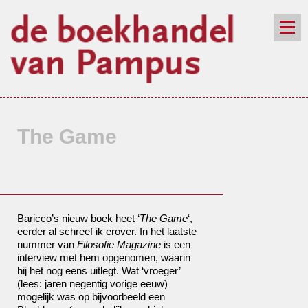
de winkel
assortiment
aanraders
contact
nieuwsbrief
The Game
Baricco’s nieuw boek heet ‘
The Game
‘,
eerder al schreef ik erover. In het laatste
nummer van
Filosofie Magazine
is een
interview met hem opgenomen, waarin
hij het nog eens uitlegt. Wat ‘vroeger’
(lees: jaren negentig vorige eeuw)
mogelijk was op bijvoorbeeld een