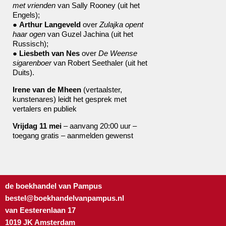
met vrienden
van Sally Rooney (uit het
Engels);
●
Arthur Langeveld
over
Zulajka opent
haar ogen
van Guzel Jachina (uit het
Russisch);
●
Liesbeth van Nes
over
De Weense
sigarenboer
van Robert Seethaler (uit het
Duits).
Irene van de Mheen
(vertaalster,
kunstenares) leidt het gesprek met
vertalers en publiek
Vrijdag 11 mei
– aanvang 20:00 uur –
toegang gratis – aanmelden gewenst
de boekhandel van Pampus
bestel@boekhandelvanpampus.nl
van Eesterenlaan 17
1019 JK Amsterdam