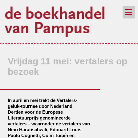
de winkel
assortiment
aanraders
contact
nieuwsbrief
Vrijdag 11 mei: vertalers op
bezoek
In april en mei trekt de Vertalers-
geluk-tournee door Nederland.
Dertien voor de Europese
Literatuurprijs genomineerde
vertalers – waaronder de vertalers van
Nino Haratischwili, Édouard Louis,
Paolo Cognetti, Colm Toibín en