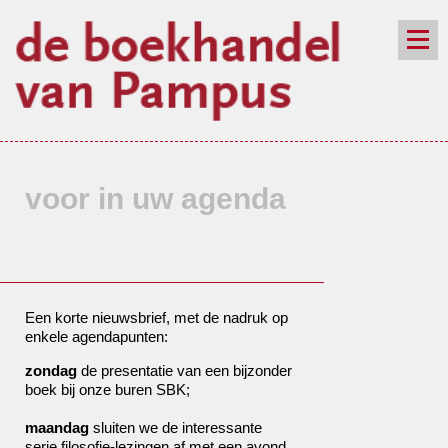
de winkel
assortiment
aanraders
contact
nieuwsbrief
voor in uw agenda
Een korte nieuwsbrief, met de nadruk op
enkele agendapunten:
zondag
de presentatie van een bijzonder
boek bij onze buren SBK;
maandag
sluiten we de interessante
serie filosofie-lezingen af met een avond