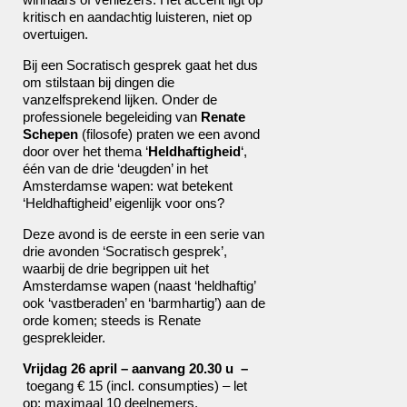
kritisch en aandachtig luisteren, niet op
overtuigen.
Bij een Socratisch gesprek gaat het dus
om stilstaan bij dingen die
vanzelfsprekend lijken. Onder de
professionele begeleiding van
Renate
Schepen
(filosofe) praten we een avond
door over het thema ‘
Heldhaftigheid
‘,
één van de drie ‘deugden’ in het
Amsterdamse wapen: wat betekent
‘Heldhaftigheid’ eigenlijk voor ons?
Deze avond is de eerste in een serie van
drie avonden ‘Socratisch gesprek’,
waarbij de drie begrippen uit het
Amsterdamse wapen (naast ‘heldhaftig’
ook ‘vastberaden’ en ‘barmhartig’) aan de
orde komen; steeds is Renate
gesprekleider.
Vrijdag 26 april – aanvang 20.30 u
–
toegang € 15 (incl. consumpties) – let
op: maximaal 10 deelnemers.