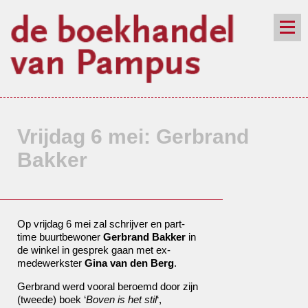
de winkel
assortiment
aanraders
contact
nieuwsbrief
Vrijdag 6 mei: Gerbrand
Bakker
Op vrijdag 6 mei zal schrijver en part-
time buurtbewoner
Gerbrand Bakker
in
de winkel in gesprek gaan met ex-
medewerkster
Gina van den Berg
.
Gerbrand werd vooral beroemd door zijn
(tweede) boek ‘
Boven is het stil
‘,