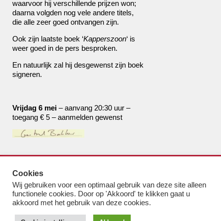
waarvoor hij verschillende prijzen won;
daarna volgden nog vele andere titels,
die alle zeer goed ontvangen zijn.
Ook zijn laatste boek ‘
Kapperszoon
‘ is
weer goed in de pers besproken.
En natuurlijk zal hij desgewenst zijn boek
signeren.
Vrijdag 6 mei
– aanvang 20:30 uur –
toegang € 5 – aanmelden gewenst
de boekhandel van Pampus
Cookies
bestel@boekhandelvanpampus.nl
Wij gebruiken voor een optimaal gebruik van deze site alleen
van Eesterenlaan 17
functionele cookies. Door op 'Akkoord' te klikken gaat u
1019 JK Amsterdam
akkoord met het gebruik van deze cookies.
u appt ons 06 1544 8310