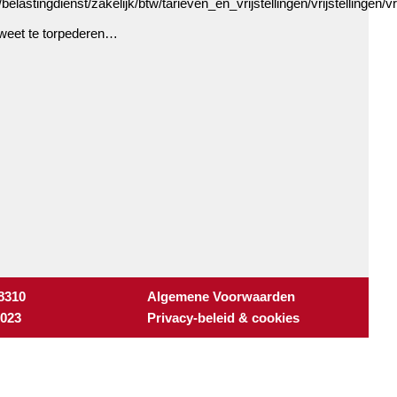
astingdienst/zakelijk/btw/tarieven_en_vrijstellingen/vrijstellingen/vri
 weet te torpederen…
 8310
Algemene Voorwaarden
3023
Privacy-beleid & cookies