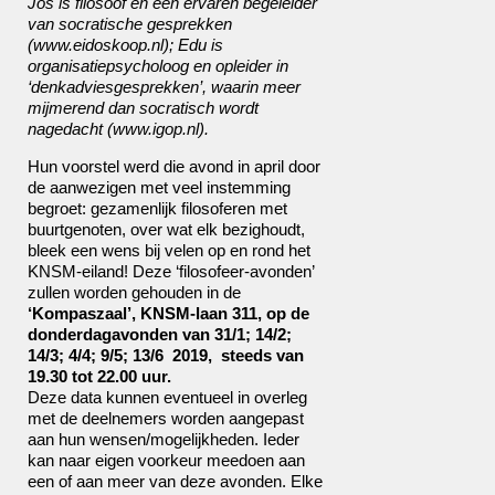
Jos is filosoof en een ervaren begeleider
van socratische gesprekken
(www.eidoskoop.nl); Edu is
organisatiepsycholoog en opleider in
‘denkadviesgesprekken’, waarin meer
mijmerend dan socratisch wordt
nagedacht (www.igop.nl).
Hun voorstel werd die avond in april door
de aanwezigen met veel instemming
begroet: gezamenlijk filosoferen met
buurtgenoten, over wat elk bezighoudt,
bleek een wens bij velen op en rond het
KNSM-eiland! Deze ‘filosofeer-avonden’
zullen worden gehouden in de
‘Kompaszaal’, KNSM-laan 311, op de
donderdagavonden van 31/1; 14/2;
14/3; 4/4; 9/5; 13/6
2019,
steeds
van
19.30 tot 22.00 uur.
Deze data kunnen eventueel in overleg
met de deelnemers worden aangepast
aan hun wensen/mogelijkheden. Ieder
kan naar eigen voorkeur meedoen aan
een of aan meer van deze avonden. Elke