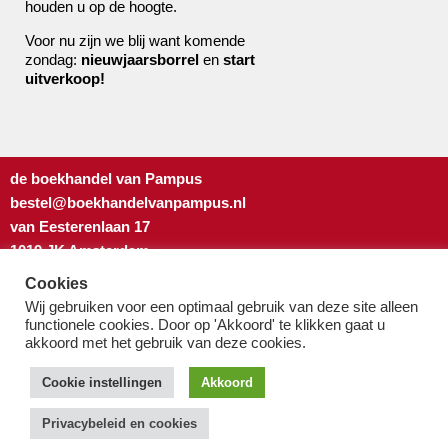
houden u op de hoogte.
Voor nu zijn we blij want komende
zondag:
nieuwjaarsborrel
en
start
uitverkoop!
de boekhandel van Pampus
bestel@boekhandelvanpampus.nl
van Eesterenlaan 17
1019 JK Amsterdam
u appt ons 06 1544 8310
Cookies
u belt ons 020 419 3023
Wij gebruiken voor een optimaal gebruik van deze site alleen
Algemene Voorwaarden
functionele cookies. Door op 'Akkoord' te klikken gaat u
akkoord met het gebruik van deze cookies.
Privacy-beleid & cookies
Cookie instellingen
Akkoord
Privacybeleid en cookies