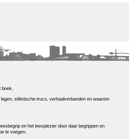
de winkel
assortiment
aanraders
contact
nieuwsbrief
t boek.
lagen, stilistische trucs, verhaalverbanden en waarom
 leesbegrip en het leesplezier door daar begrippen en
toe te voegen.