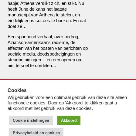
hapje; Athena verslikt zich, en stikt. Nu
heeft June de kans het laatste
manuscript van Arthena te stelen, en
eindelijk eens succes te boeken. En dat
doet ze…
Een spannend verhaal, over bedrog,
Aziatisch-
amerikaans racisme, de
effecten van het posten van berichten op
sociale media, doodsbedreigingen en
steunbetuigingen… én een oproep om
niet te snel te oordelen…
de boekhandel van Pampus
Cookies
bestel@boekhandelvanpampus.nl
Wij gebruiken voor een optimaal gebruik van deze site alleen
van Eesterenlaan 17
functionele cookies. Door op 'Akkoord' te klikken gaat u
1019 JK Amsterdam
akkoord met het gebruik van deze cookies.
u appt ons 06 1544 8310
Cookie instellingen
Akkoord
u belt ons 020 419 3023
Algemene Voorwaarden
Privacybeleid en cookies