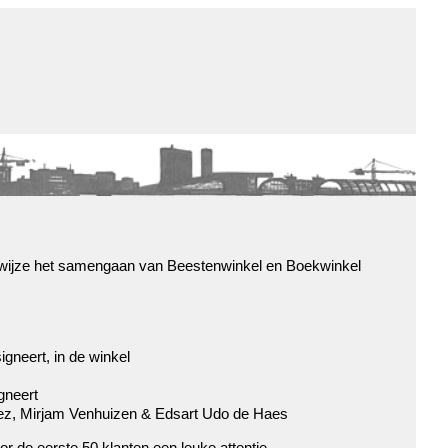
de winkel
assortiment
aanraders
contact
nieuwsbrief
 wijze het samengaan van Beestenwinkel en Boekwinkel
igneert, in de winkel
gneert
ez, Mirjam Venhuizen & Edsart Udo de Haes
r de eerste 50 klanten een leuke attentie