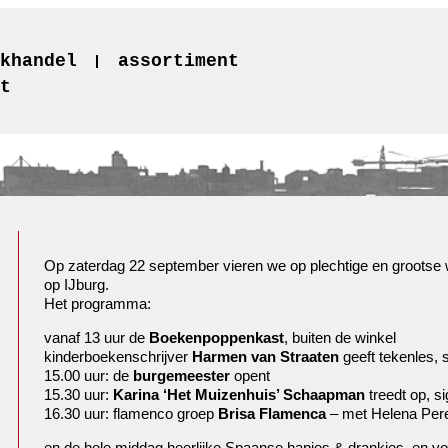
khandel
assortiment
t
Op zaterdag 22 september vieren we op plechtige en grootse
op IJburg.
Het programma:
vanaf 13 uur de
Boekenpoppenkast
, buiten de winkel
kinderboekenschrijver
Harmen van Straaten
geeft tekenles, s
15.00 uur: de
burgemeester
opent
15.30 uur:
Karina ‘Het Muizenhuis’ Schaapman
treedt op, si
16.30 uur: flamenco groep
Brisa Flamenca
– met Helena Per
en de hele middag heerlijke Spaanse hapjes & drankjes, en voo