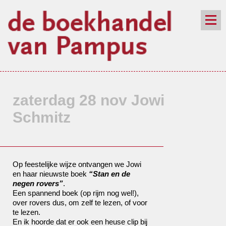
de winkel
assortiment
aanraders
contact
nieuwsbrief
zaterdag 28 nov Jowi
Schmitz
Op feestelijke wijze ontvangen we Jowi
en haar nieuwste boek
“Stan en de
negen rovers”
.
Een spannend boek (op rijm nog wel!),
over rovers dus, om zelf te lezen, of voor
te lezen.
En ik hoorde dat er ook een heuse clip bij