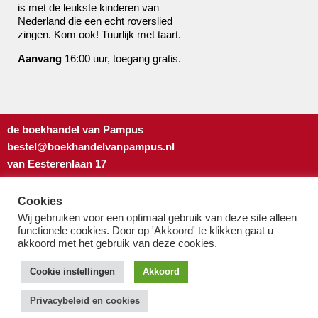
is met de leukste kinderen van
Nederland die een echt roverslied
zingen. Kom ook! Tuurlijk met taart.
Aanvang
16:00 uur, toegang gratis.
de boekhandel van Pampus
bestel@boekhandelvanpampus.nl
van Eesterenlaan 17
1019 JK Amsterdam
u appt ons 06 1544 8310
Cookies
u belt ons 020 419 3023
Wij gebruiken voor een optimaal gebruik van deze site alleen
functionele cookies. Door op 'Akkoord' te klikken gaat u
Algemene Voorwaarden
akkoord met het gebruik van deze cookies.
Privacy-beleid & cookies
Cookie instellingen
Akkoord
Privacybeleid en cookies