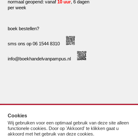
normaal geopend: vanaf
10 uur
, 6 dagen
per week
boek bestellen?
sms ons op 06 1544 8310
info@boekhandelvanpampus.nl
de boekhandel van Pampus
Cookies
bestel@boekhandelvanpampus.nl
Wij gebruiken voor een optimaal gebruik van deze site alleen
van Eesterenlaan 17
functionele cookies. Door op 'Akkoord' te klikken gaat u
1019 JK Amsterdam
akkoord met het gebruik van deze cookies.