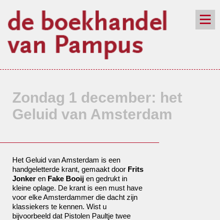
de winkel
assortiment
aanraders
contact
nieuwsbrief
Zondag 1 december: het
Geluid van Amsterdam
Het Geluid van Amsterdam is een
handgeletterde krant, gemaakt door
Frits
Jonker
en
Fake Booij
en gedrukt in
kleine oplage. De krant is een must have
voor elke Amsterdammer die dacht zijn
klassiekers te kennen. Wist u
bijvoorbeeld dat Pistolen Paultje twee