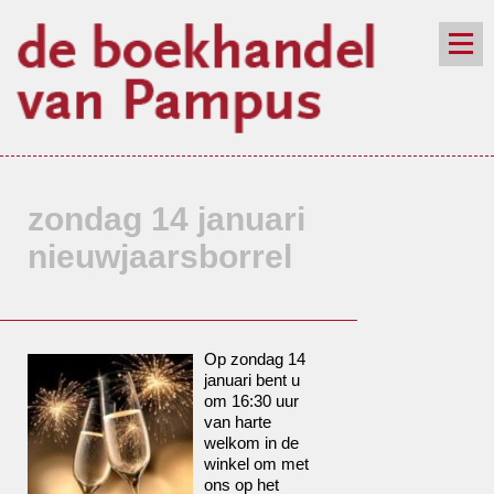
de winkel
assortiment
aanraders
contact
nieuwsbrief
zondag 14 januari
nieuwjaarsborrel
Op zondag 14
januari bent u
om 16:30 uur
van harte
welkom in de
winkel om met
ons op het