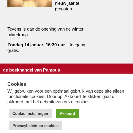
nieuw jaar te
proosten
Tevens is dan de opening van de winter
uitverkoop
Zondag 14 januari 16:30 uur
– toegang
gratis.
de boekhandel van Pampus
bestel@boekhandelvanpampus.nl
Cookies
van Eesterenlaan 17
Wij gebruiken voor een optimaal gebruik van deze site alleen
1019 JK Amsterdam
functionele cookies. Door op 'Akkoord' te klikken gaat u
u appt ons 06 1544 8310
akkoord met het gebruik van deze cookies.
u belt ons 020 419 3023
Algemene Voorwaarden
Cookie instellingen
Akkoord
Privacy-beleid & cookies
Privacybeleid en cookies