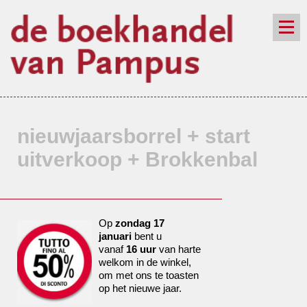
de winkel
assortiment
aanraders
contact
nieuwsbrief
nieuwjaarsborrel + start
uitverkoop + Brokkenbal
Op
zondag 17
januari
bent u
vanaf
16 uur
van harte
welkom in de winkel,
om met ons te toasten
op het nieuwe jaar.