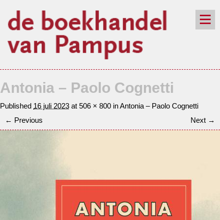
de winkel
assortiment
aanraders
contact
Antonia – Paolo Cognetti
nieuwsbrief
Published
16 juli 2023
at
506 × 800
in
Antonia – Paolo Cognetti
← Previous
Next →