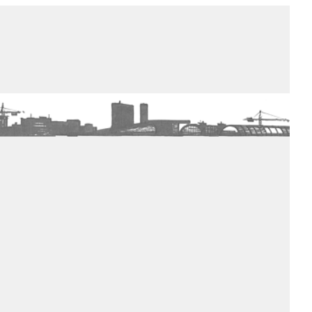
de winkel
assortiment
aanraders
contact
nieuwsbrief