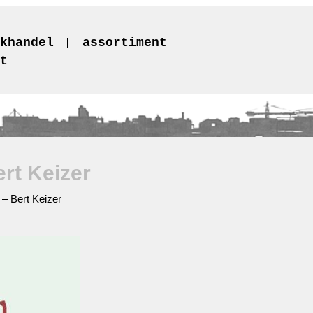
khandel
assortiment
t
ert Keizer
 – Bert Keizer