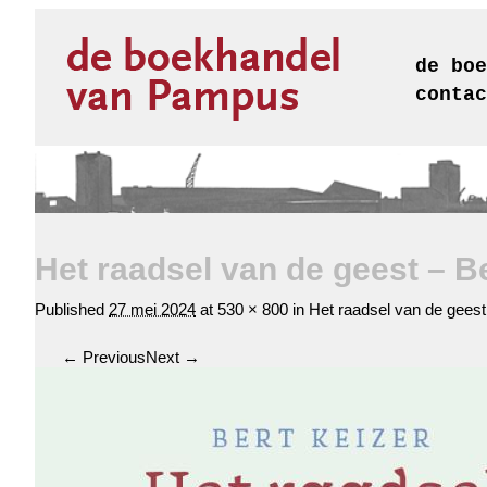
de boe
contac
Het raadsel van de geest – B
Published
27 mei 2024
at
530 × 800
in
Het raadsel van de geest
← Previous
Next →