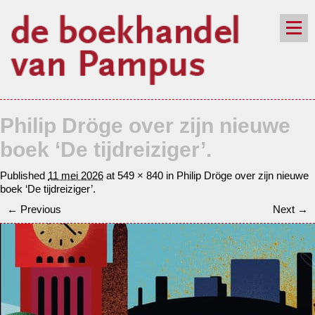
de winkel
assortiment
aanraders
contact
Philip Dröge over zijn nieuwe
nieuwsbrief
boek ‘De tijdreiziger’.
Published
11 mei 2026
at
549 × 840
in
Philip Dröge over zijn nieuwe
boek ‘De tijdreiziger’.
← Previous
Next →